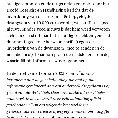
huidige vennoten én de uitgetreden vennoot door het
Hoofd Toezicht en Handhaving bericht dat de
invordering van de aan zijn cliënt opgelegde
dwangsom van 10.000 euro werd gestaakt. Dat is goed
nieuws. Minder goed nieuws is dat hem werd verweten
zich aan een strafbaar feit schuldig te hebben gemaakt
door het ingediende bezwaarschrift (tegen de
invordering van de dwangsom) mee te zenden in de
mail die hij op 10 januari jl. aan de raads­leden stuurde,
waarin Bibob-informatie was opgenomen.
In de brief van 9 februari 2023 stond: “
Ik wil u
herinneren aan de geheimhouding die rust op alle
informatie gerelateerd aan een onderzoek die gedaan is op
grond van de Wet Bibob. Door informatie uit een Bibob-
onderzoek te delen, wordt deze geheimhoudingsplicht
geschonden.
” “
Bij een volgende keer voel ik me
genoodzaakt een serieuze afweging te maken om aangifte
te doen.”
Dat roept de volgende vragen op: