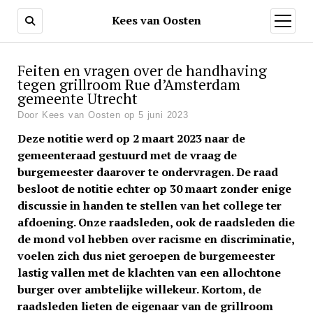
Kees van Oosten
o
p
e
n
m
Feiten en vragen over de handhaving
e
tegen grillroom Rue d’Amsterdam
n
u
gemeente Utrecht
Door Kees van Oosten op 5 juni 2023
Deze notitie werd op 2 maart 2023 naar de
gemeenteraad gestuurd met de vraag de
burgemeester daarover te ondervragen. De raad
besloot de notitie echter op 30 maart zonder enige
discussie in handen te stellen van het college ter
afdoening. Onze raadsleden, ook de raadsleden die
de mond vol hebben over racisme en discriminatie,
voelen zich dus niet geroepen de burgemeester
lastig vallen met de klachten van een allochtone
burger over ambtelijke willekeur. Kortom, de
raadsleden lieten de eigenaar van de grillroom