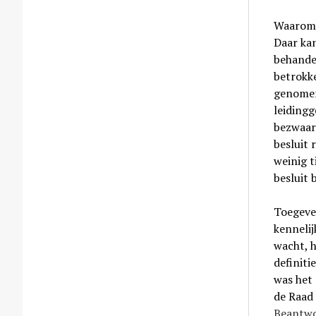
Waarom i
Daar ka
behandel
betrokke
genomen
leidingg
bezwaar
besluit 
weinig t
besluit 
Toegeven
kenneli
wacht, h
definiti
was het
de Raad 
Beantwo