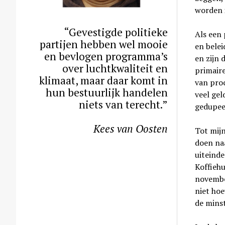
worden 
“Gevestigde politieke
Als een 
partijen hebben wel mooie
en belei
en bevlogen programma’s
en zijn 
over luchtkwaliteit en
primaire
klimaat, maar daar komt in
van pro
hun bestuurlijk handelen
veel gel
niets van terecht.”
gedupee
Kees van Oosten
Tot mij
doen naa
uiteinde
Koffiehu
novembe
niet ho
de minst