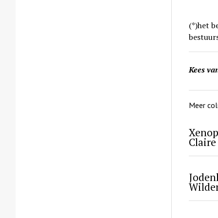
(*)het b
bestuur
Kees va
Meer col
Xenop
Claire
Jodenh
Wilder