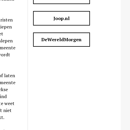
Joop.nl
risten
diepen
et
DeWereldMorgen
slepen
emeente
wordt
f laten
gemeente
rkse
Eind
te weet
t niet
t.