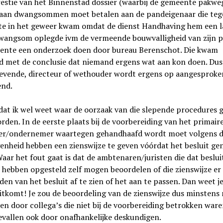
estie van het Binnenstad dossier (waarbij de gemeente pakwe
 aan dwangsommen moet betalen aan de pandeigenaar die teg
e in het geweer kwam omdat de dienst Handhaving hem een l
wangsom oplegde ivm de vermeende bouwvalligheid van zijn pa
ente een onderzoek doen door bureau Berenschot. Die kwam
rd met de conclusie dat niemand ergens wat aan kon doen. Dus
gevende, directeur of wethouder wordt ergens op aangesproke
end.
dat ik wel weet waar de oorzaak van die slepende procedures 
den. In de eerste plaats bij de voorbereiding van het primaire
er/ondernemer waartegen gehandhaafd wordt moet volgens 
genheid hebben een zienswijze te geven vóórdat het besluit g
aar het fout gaat is dat de ambtenaren/juristen die dat beslui
hebben opgesteld zelf mogen beoordelen of die zienswijze er
den van het besluit af te zien of het aan te passen. Dan weet j
itkomt! Je zou de beoordeling van de zienswijze dus minsten
en door collega’s die niet bij de voorbereiding betrokken ware
vallen ook door onafhankelijke deskundigen.