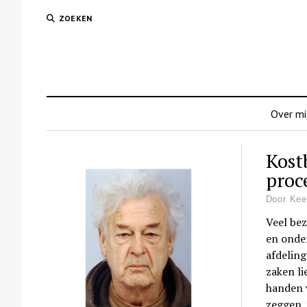
ZOEKEN
Over mi
Kost
proc
Door Kee
Veel bez
en onde
afdeling
zaken li
handen 
zeggen,