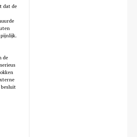
t dat de
ehuurde
outen
ijnlijk.
n de
serieus
rokken
externe
 besluit