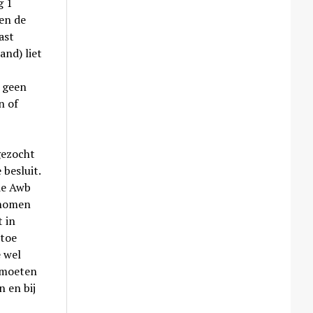
g 1
en de
ast
nd) liet
 geen
n of
gezocht
 besluit.
de Awb
enomen
t in
 toe
e wel
s moeten
n en bij