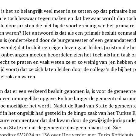
s het zo belangrijk veel meer in te zetten op dat primaire bes
n je toch bezwaar tegen maken en dat bezwaar wordt dan toc
d door juristen die niet bij de voorbereiding van het primaire 
n waren? Het antwoord is dat als een primair besluit eenmaa
 is (ondertekend door de burgemeester of een gemandateerd
evende) dat besluit een eigen leven gaat leiden. Juristen die he
 onbevangen moeten beoordelen zien het toch als hun taak o
recht te praten en vaak weten ze er zo weinig van (en hebben 
ijd voor!) dat ze zich laten leiden door de collega’s die bij het 
betrokken waren.
 dat er een verkeerd besluit genomen is, is voor de gemeente
jk een onmogelijke opgave. En hoe langer de gemeente daar m
oe moeilijker het wordt. Nadat de Raad van State de gemeent
ef in het ongelijk had gesteld in de bingo zaak van het Turkse K
 zure commentaar dat dat kwam door de gewijzigde jurisprude
van State en dat de gemeente dus geen blaam trof. Zie:
ording SV2024 nr 136 over Hoe verder met Turks Koffiehuis