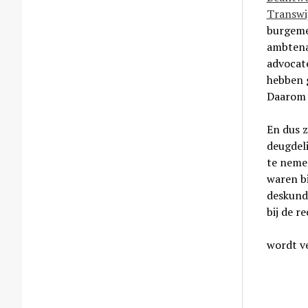
Transwi
burgemee
ambtenar
advocate
hebben g
Daarom 
En dus z
deugdeli
te nemen
waren bi
deskundi
bij de 
wordt v