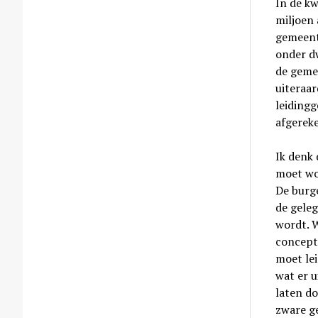
In de kw
miljoen
gemeent
onder d
de geme
uiteraa
leiding
afgerek
Ik denk 
moet wor
De burg
de gele
wordt. W
concept 
moet lei
wat er u
laten do
zware ge