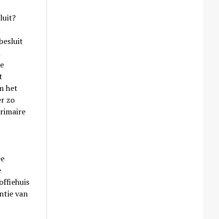
luit?
h
besluit
l
e
t
m het
er zo
primaire
ee
e
offiehuis
ntie van