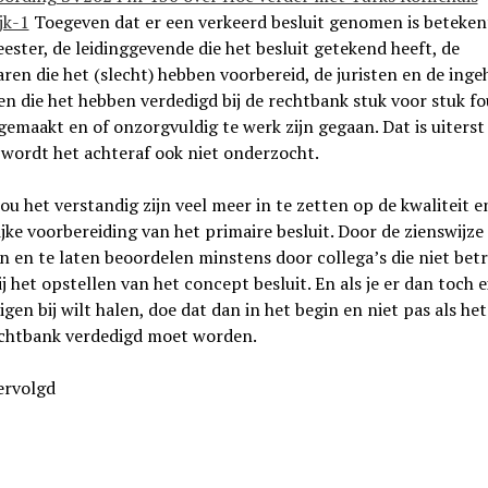
jk-1
Toegeven dat er een verkeerd besluit genomen is beteken
ster, de leidinggevende die het besluit getekend heeft, de
en die het (slecht) hebben voorbereid, de juristen en de ing
n die het hebben verdedigd bij de rechtbank stuk voor stuk f
emaakt en of onzorgvuldig te werk zijn gegaan. Dat is uiterst p
wordt het achteraf ook niet onderzocht.
ou het verstandig zijn veel meer in te zetten op de kwaliteit e
jke voorbereiding van het primaire besluit. Door de zienswijze 
 en te laten beoordelen minstens door collega’s die niet bet
j het opstellen van het concept besluit. En als je er dan toch 
gen bij wilt halen, doe dat dan in het begin en niet pas als het
rechtbank verdedigd moet worden.
ervolgd