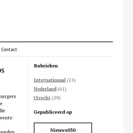
Contact
Rubrieken
ps
Internationaal
(21)
Nederland
(61)
 burgers
Utrecht
(29)
e
die
Gepubliceerd op
meente
t
Nieuws030
evenden