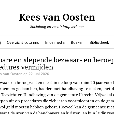
Kees van Oosten
Socioloog en rechtshulpverlener
j
Overzicht columns
In de media
Boeken
Bibliotheek
bare en slepende bezwaar- en beroe
edures vermijden
s van Oosten op 22 juni 2026
waar- en beroepszaken die ik in de loop van ruim 20 jaar voor
rnemers gedaan heb, hadden met handhaving te maken, met d
 Toezicht en Handhaving van de gemeente Utrecht. Vrijwel al 
epen uit op procedures die zich jaren voortsleepten en de ge
vol geld moeten hebben gekost. Hoeveel kan de gemeente nie
 want de uren van de handhavers en juristen en hun leidingg