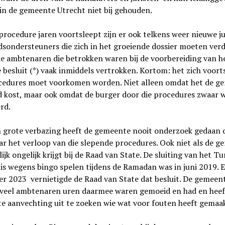
in de gemeente Utrecht niet bij gehouden.
procedure jaren voortsleept zijn er ook telkens weer nieuwe ju
dsondersteuners die zich in het groeiende dossier moeten ver
de ambtenaren die betrokken waren bij de voorbereiding van h
 besluit (*) vaak inmiddels vertrokken. Kortom: het zich voort
cedures moet voorkomen worden. Niet alleen omdat het de g
d kost, maar ook omdat de burger door die procedures zwaar 
rd.
n grote verbazing heeft de gemeente nooit onderzoek gedaan o
r het verloop van die slepende procedures. Ook niet als de 
lijk ongelijk krijgt bij de Raad van State. De sluiting van het Tu
is wegens bingo spelen tijdens de Ramadan was in juni 2019. 
r 2023 vernietigde de Raad van State dat besluit. De gemeen
eveel ambtenaren uren daarmee waren gemoeid en had en heef
e aanvechting uit te zoeken wie wat voor fouten heeft gemaak